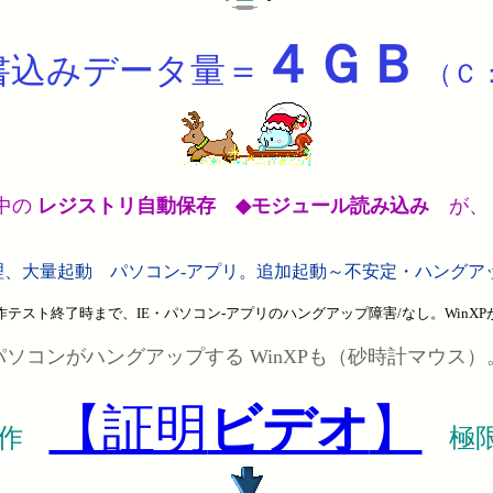
４ＧＢ
書込みデータ量＝
（Ｃ
中の
レジストリ自動保存
◆モジュール読み込み
が
理、大量起動 パソコン-アプリ。追加起動～不安定・ハングアッ
作テスト終了時まで、IE・パソコン-アプリのハングアップ障害/なし。WinXP
パソコンがハングアップする WinXPも（砂時計マウス）
【証明
ビデオ
】
動作
極限