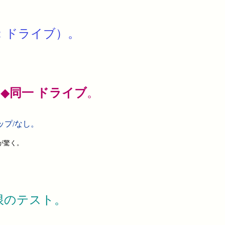
：ドライブ）。
◆
同一 ドライブ
。
、
プ/なし。
が驚く。
。
のテスト。