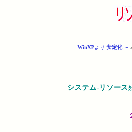
WinXP
より
安定化
～
システム-リソース