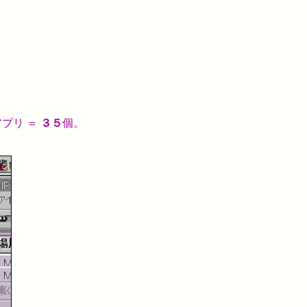
プリ ＝
３５
個。