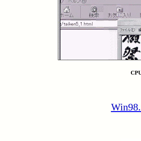
CP
Win