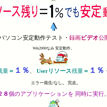
パソコン安定動作テスト・
録画
ビデオ
公
Win2000なみ 安定動作。
１％
１％
残量
＝
、
Userリソース
残量
＝
エラー発生/なし。 完走。
２８
個のアプリケーションを 同時に実行