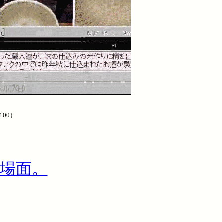
100）
る場面。