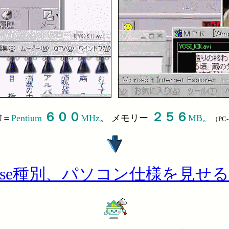
６００
２５６
U
＝
Pentium
MHz
。 メモリー
MB。
（PC-
98.se種別、パソコン仕様を見せ