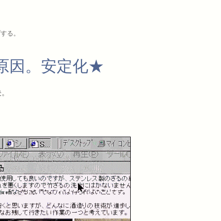
プする。
る原因。安定化★
決。